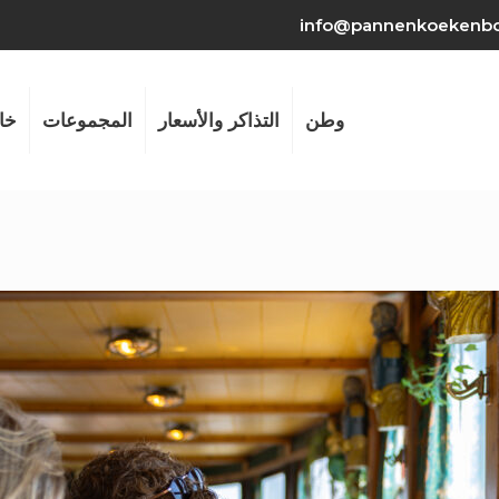
info@pannenkoekenbo
وطن
التذاكر والأسعار
المجموعات
خا