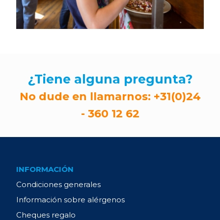
¿Tiene alguna pregunta?
No dude en llamarnos:
+31(0)24
- 360 12 62
INFORMACIÓN
Condiciones generales
Información sobre alérgenos
Cheques regalo