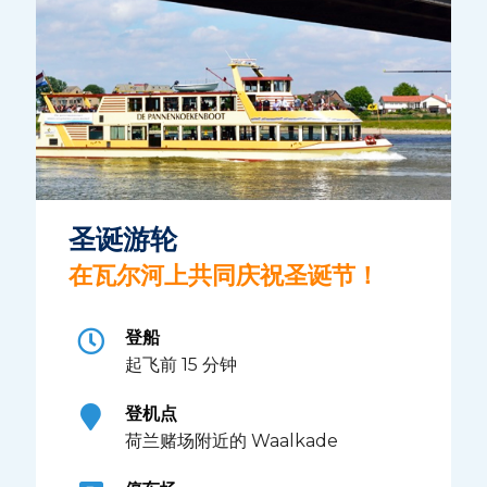
圣诞游轮
在瓦尔河上共同庆祝圣诞节！
登船
起飞前 15 分钟
登机点
荷兰赌场附近的 Waalkade