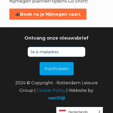
Nijmegen plannen tijdens Go Short!
Boek nu je Nijmegen vaart
Ontvang onze nieuwsbrief
2024 © Copyright - Rotterdam Leisure
Group |
Cookie Policy
| Website by:
vanStijl
Nederlands