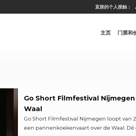
直接的个人接触：
主页
门票和
Go Short Filmfestival Nijmegen 
Waal
Go Short Filmfestival Nijmegen loopt van 
een pannenkoekenvaart over de Waal. Dé c