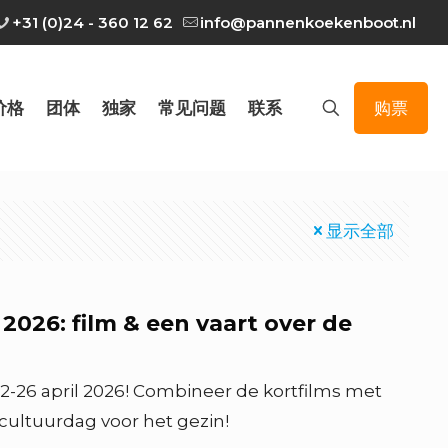
+31 (0)24 - 360 12 62
info@pannenkoekenboot.nl
价格
团体
独家
常见问题
联系
购票
显示全部
2026: film & een vaart over de
22-26 april 2026! Combineer de kortfilms met
ultuurdag voor het gezin!