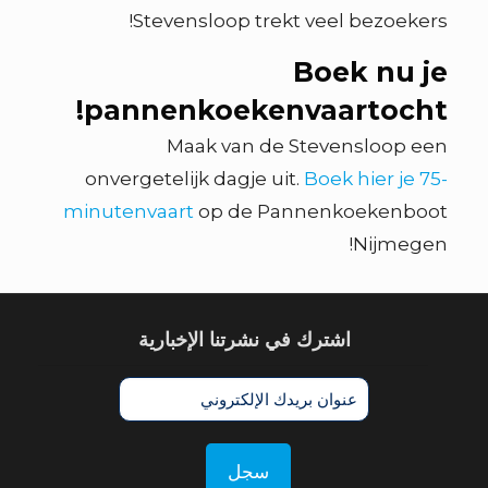
Stevensloop trekt veel bezoekers!
Boek nu je
pannenkoekenvaartocht!
Maak van de Stevensloop een
onvergetelijk dagje uit.
Boek hier je 75-
minutenvaart
op de Pannenkoekenboot
Nijmegen!
اشترك في نشرتنا الإخبارية