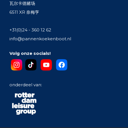
瓦尔卡德赌场
6511 XR 奈梅亨
+31(0)24 - 360 12 62
info@pannenkoekenboot.nl
Volg onze socials!
onderdeel van: