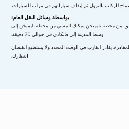
ماح للركاب بالنزول ثم إيقاف سياراتهم في مرآب للسيارات.
بواسطة وسائل النقل العام:
ئق. من محطة نايميخن يمكنك المشي من محطة نايميخن إلى
وسط المدينة إلى فالكادي في حوالي 20 دقيقة.
قت المحدد بسبب حركة المرور الكثيفة. يجب أن تكون على متن الطائرة قبل 15 دقيقة من المغادرة. يغادر القارب في الوقت المحدد ولا يستطيع القبطان
انتظارك.