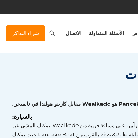
ص
الأسئلة المتداولة
الاتصال
شراء التذاكر
ات
بالسيارة:
. يقع كلا المرآبين على مسافة قريبة من Waalkade. يمكنك المشي عبر
سلالم Veerpoort بجوار كازينو هولندا إلى Waalkade. يمكنك أيضا استخدام المصعد المجاور له. يوجد في Waalkade منطقة Kiss &Ride بالقرب من Pancake Boat حيث يمكنك