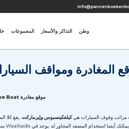
info@pannenkoekenbo
وطن
التذاكر والأسعار
المجموعات
خا
ع المغادرة ومواقف السيار
موقع مغادرة Pancake Boat هو Waalkade مقابل كازينو هولندا في نايميخن.
كيلفكينسبوس
وإيرماركت